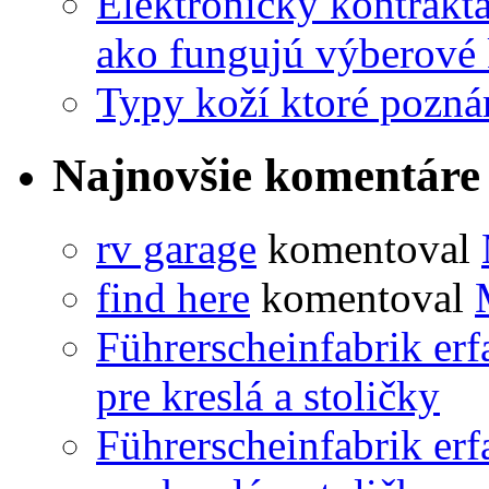
Elektronický kontrakt
ako fungujú výberové 
Typy koží ktoré pozn
Najnovšie komentáre
rv garage
komentoval
find here
komentoval
Führerscheinfabrik er
pre kreslá a stoličky
Führerscheinfabrik er