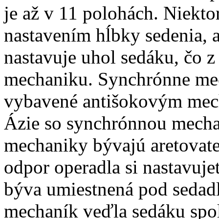
je až v 11 polohách. Niekt
nastavením hĺbky sedenia, a
nastavuje uhol sedáku, čo 
mechaniku. Synchrónne me
vybavené antišokovým mech
Ázie so synchrónnou mecha
mechaniky bývajú aretovate
odpor operadla si nastavuje
býva umiestnená pod sedadl
mechaník veďla sedáku spol