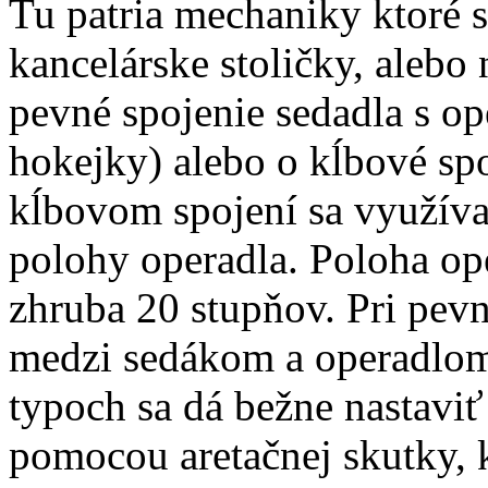
Tu patria mechaniky ktoré s
kancelárske stoličky, alebo 
pevné spojenie sedadla s o
hokejky) alebo o kĺbové sp
kĺbovom spojení sa využíva 
polohy operadla. Poloha ope
zhruba 20 stupňov. Pri pev
medzi sedákom a operadlom
typoch sa dá bežne nastaviť
pomocou aretačnej skutky, 