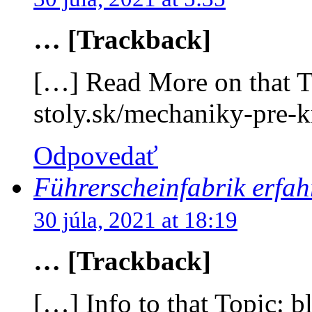
… [Trackback]
[…] Read More on that To
stoly.sk/mechaniky-pre-k
Odpovedať
Führerscheinfabrik erfa
30 júla, 2021 at 18:19
… [Trackback]
[…] Info to that Topic: b