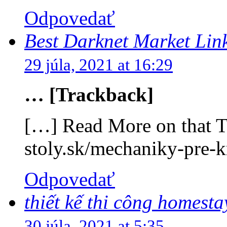
Odpovedať
Best Darknet Market Lin
29 júla, 2021 at 16:29
… [Trackback]
[…] Read More on that To
stoly.sk/mechaniky-pre-k
Odpovedať
thiết kế thi công homesta
30 júla, 2021 at 5:35