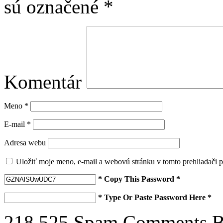
sú označené
*
Komentár
Meno
*
E-mail
*
Adresa webu
Uložiť moje meno, e-mail a webovú stránku v tomto prehliadači 
* Copy This Password *
* Type Or Paste Password Here *
218 525 Spam Comments Bl