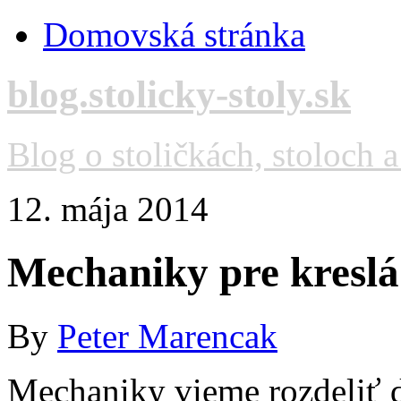
Domovská stránka
blog.stolicky-stoly.sk
Blog o stoličkách, stoloch 
12. mája 2014
Mechaniky pre kreslá 
By
Peter Marencak
Mechaniky vieme rozdeliť d